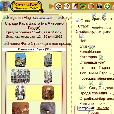
“Сайтът на Божо”
“Божовият Сайт”
Дизайнер Божо
Сграда Каса Батло (на Анторио
Гауди)
Град Барселона 13—15, 29 и 30 юли,
Испанска екскурзия 12—30 юли 2015
Снимки в албума (30):
Файлове
Помощ