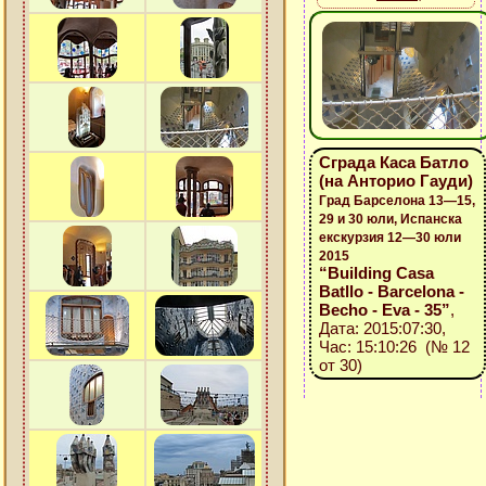
Сграда Каса Батло
(на Анторио Гауди)
Град Барселона 13—15,
29 и 30 юли, Испанска
екскурзия 12—30 юли
2015
“Building Casa
Batllo - Barcelona -
Becho - Eva - 35”
,
Дата: 2015:07:30,
Час: 15:10:26 (№ 12
от 30)