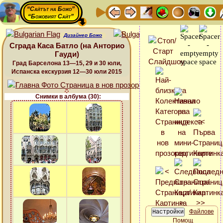
“Сайтът на Божо”
“Божовият Сайт”
Дизайнер Божо
Сграда Каса Батло (на Анторио
Гауди)
Град Барселона 13—15, 29 и 30 юли,
Испанска екскурзия 12—30 юли 2015
Снимки в албума (30):
Файлове
Помощ