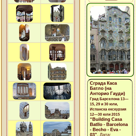
Сграда Каса
Батло (на
Анторио Гауди)
Град Барселона 13—
15, 29 и 30 юли,
Испанска екскурзия
12—30 юли 2015
“Building Casa
Batllo - Barcelona
- Becho - Eva -
03”
, Дата: