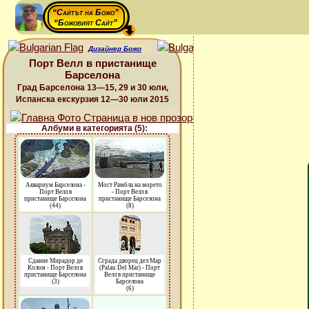
“Сайтът на Божо”
“Божовият Сайт”
Дизайнер Божо
Порт Велл в пристанище
Барселона
Град Барселона 13—15, 29 и 30 юли,
Испанска екскурзия 12—30 юли 2015
Албуми в категорията (5):
Аквариум Барселона -
Мост Рамбла на морето
Порт Велл в
- Порт Велл в
пристанище Барселона
пристанище Барселона
(44)
(8)
Сдание Мирадор де
Сграда дворец дел Мар
Колом - Порт Велл в
(Palau Del Mar) - Порт
пристанище Барселона
Велл в пристанище
(3)
Барселона
(6)