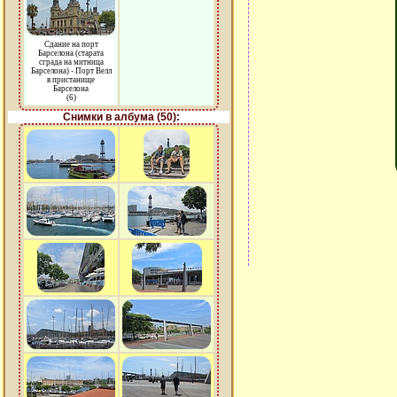
Сдание на порт
Барселона (старата
сграда на митница
Барселона) - Порт Велл
в пристанище
Барселона
(6)
Снимки в албума (50):