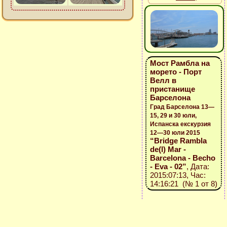
Мост Рамбла на
морето - Порт
Велл в
пристанище
Барселона
Град Барселона 13—
15, 29 и 30 юли,
Испанска екскурзия
12—30 юли 2015
“Bridge Rambla
de(l) Mar -
Barcelona - Becho
- Eva - 02”
, Дата:
2015:07:13, Час:
14:16:21 (№ 1 от 8)