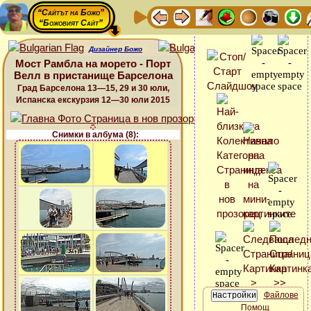
“Сайтът на Божо”
“Божовият Сайт”
Дизайнер Божо
Мост Рамбла на морето - Порт
Велл в пристанище Барселона
Град Барселона 13—15, 29 и 30 юли,
Испанска екскурзия 12—30 юли 2015
Снимки в албума (8):
Файлове
Помощ