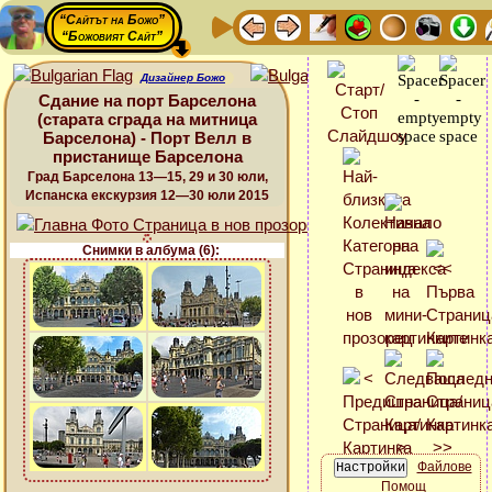
“Сайтът на Божо”
“Божовият Сайт”
Дизайнер Божо
Сдание на порт Барселона
(старата сграда на митница
Барселона) - Порт Велл в
пристанище Барселона
Град Барселона 13—15, 29 и 30 юли,
Испанска екскурзия 12—30 юли 2015
Снимки в албума (6):
Файлове
Помощ