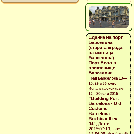
Сдание на порт
Барселона
(старата сграда
на митница
Барселона) -
Порт Велл в
пристанище
Барселона
Град Барселона 13—
15, 29 и 30 юли,
Испанска екскурзия
12—30 юли 2015
“Building Port
Barcelona - Old
Customs -
Barcelona -
Bozhidar Iliev -
04”
, Дата:
2015:07:13, Час:
12:56:35 (№ 4 от 6)