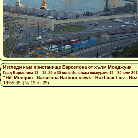
Изгледи към пристанище Барселона от хълм Монджуик
Град Барселона 13—15, 29 и 30 юли, Испанска екскурзия 12—30 юли 201
“Hill Montjuic - Barcelona Harbour views - Bozhidar Iliev - Boz
19:55:38 (№ 19 от 29)