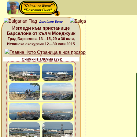
“Сайтът на Божо”
“Божовият Сайт”
Дизайнер Божо
Изгледи към пристанище
Барселона от хълм Монджуик
Град Барселона 13—15, 29 и 30 юли,
Испанска екскурзия 12—30 юли 2015
Снимки в албума (29):