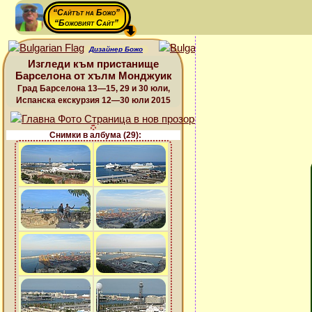
“Сайтът на Божо”
“Божовият Сайт”
Дизайнер Божо
Изгледи към пристанище
Барселона от хълм Монджуик
Град Барселона 13—15, 29 и 30 юли,
Испанска екскурзия 12—30 юли 2015
Снимки в албума (29):