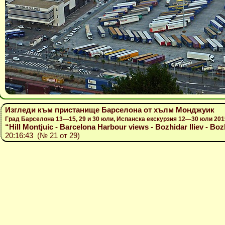
Изгледи към пристанище Барселона от хълм Монджуик
Град Барселона 13—15, 29 и 30 юли, Испанска екскурзия 12—30 юли 201
“Hill Montjuic - Barcelona Harbour views - Bozhidar Iliev - Boz
20:16:43 (№ 21 от 29)