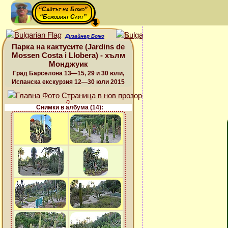
“Сайтът на Божо”
“Божовият Сайт”
Дизайнер Божо
Парка на кактусите (Jardins de
Mossen Costa i Llobera) - хълм
Монджуик
Град Барселона 13—15, 29 и 30 юли,
Испанска екскурзия 12—30 юли 2015
Снимки в албума (14):