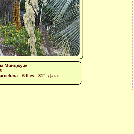
хълм Монджуик
5
celona - B Iliev - 31”
, Дата: