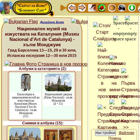
“Сайтът на Божо”
“Божовият Сайт”
Дизайнер Божо
Национален музей на
изкуствата на Каталуния (Museu
Nacional d'Art de Catalunya) -
хълм Монджуик
Град Барселона 13—15, 29 и 30 юли,
Испанска екскурзия 12—30 юли 2015
Албуми в категорията (2):
Експозиции в
Националният дворец
националеня музей на
(Palau Nacional) - хълм
изкуствата на
Монджуик
Каталуния (Museu
(
2
+ 15)
Nacional d'Art de
Catalunya) - хълм
Монджуик
(12)
Снимки в албума (15):
Файлове
Помощ