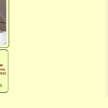
ик
юли,
2015
9,