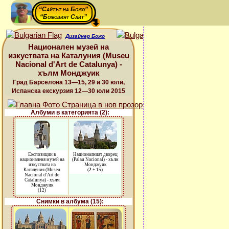
“Сайтът на Божо”
“Божовият Сайт”
Дизайнер Божо
Национален музей на
изкуствата на Каталуния (Museu
Nacional d'Art de Catalunya) -
хълм Монджуик
Град Барселона 13—15, 29 и 30 юли,
Испанска екскурзия 12—30 юли 2015
Албуми в категорията (2):
Експозиции в
Националният дворец
националеня музей на
(Palau Nacional) - хълм
изкуствата на
Монджуик
Каталуния (Museu
(
2
+ 15)
Nacional d'Art de
Catalunya) - хълм
Монджуик
(12)
Снимки в албума (15):