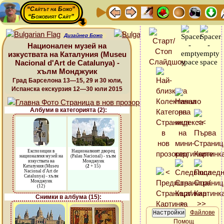
“Сайтът на Божо”
“Божовият Сайт”
Дизайнер Божо
Национален музей на
изкуствата на Каталуния (Museu
Nacional d'Art de Catalunya) -
хълм Монджуик
Град Барселона 13—15, 29 и 30 юли,
Испанска екскурзия 12—30 юли 2015
Албуми в категорията (2):
Експозиции в
Националният дворец
националеня музей на
(Palau Nacional) - хълм
изкуствата на
Монджуик
Каталуния (Museu
(
2
+ 15)
Nacional d'Art de
Catalunya) - хълм
Монджуик
(12)
Снимки в албума (15):
Файлове
Помощ