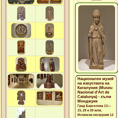
Национален музей
на изкуствата на
Каталуния (Museu
Nacional d'Art de
Catalunya) - хълм
Монджуик
Град Барселона 13—
15, 29 и 30 юли,
Испанска екскурзия 12