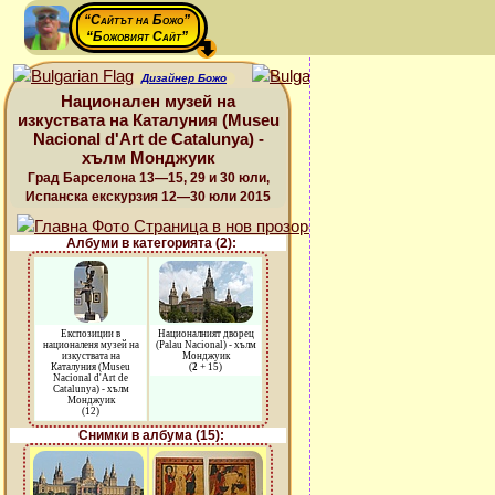
“Сайтът на Божо”
“Божовият Сайт”
Дизайнер Божо
Национален музей на
изкуствата на Каталуния (Museu
Nacional d'Art de Catalunya) -
хълм Монджуик
Град Барселона 13—15, 29 и 30 юли,
Испанска екскурзия 12—30 юли 2015
Албуми в категорията (2):
Експозиции в
Националният дворец
националеня музей на
(Palau Nacional) - хълм
изкуствата на
Монджуик
Каталуния (Museu
(
2
+ 15)
Nacional d'Art de
Catalunya) - хълм
Монджуик
(12)
Снимки в албума (15):