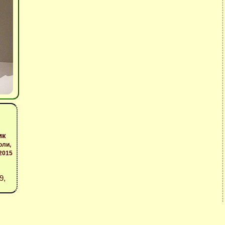
ик
юли,
2015
9,