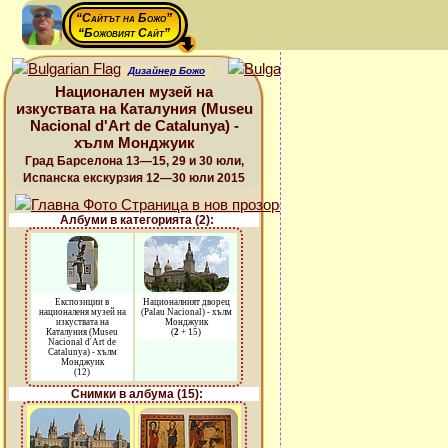
“Сайтът на Божо”
“Божовият Сайт”
Дизайнер Божо
Национален музей на
изкуствата на Каталуния (Museu
Nacional d'Art de Catalunya) -
хълм Монджуик
Град Барселона 13—15, 29 и 30 юли,
Испанска екскурзия 12—30 юли 2015
Албуми в категорията (2):
Експозиции в
Националният дворец
националеня музей на
(Palau Nacional) - хълм
изкуствата на
Монджуик
Каталуния (Museu
(
2
+ 15)
Nacional d'Art de
Catalunya) - хълм
Монджуик
(12)
Снимки в албума (15):