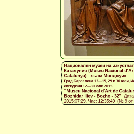
Национален музей на изкустват
Каталуния (Museu Nacional d'Ar
Catalunya) - хълм Монджуик
Град Барселона 13—15, 29 и 30 юли, И
екскурзия 12—30 юли 2015
“Museu Nacional d'Art de Catalun
Bozhidar Iliev - Bozho - 32”
, Дата
2015:07:29, Час: 12:35:49 (№ 9 от 