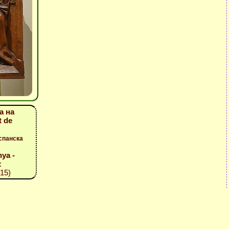
а на
t de
спанска
ya -
:
15)