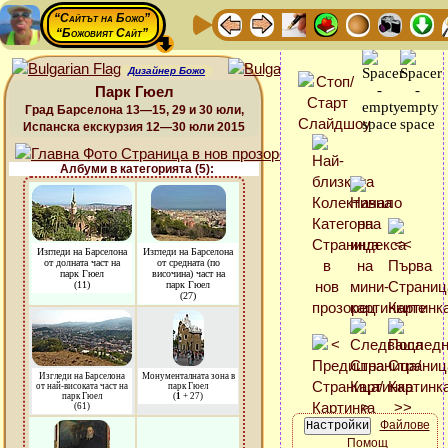
“Сайтът на Божо”
“Божовият Сайт”
Дизайнер Божо
Парк Гюел
Град Барселона 13—15, 29 и 30 юли,
Испанска екскурзия 12—30 юли 2015
Албуми в категорията (5):
Изгледи на Барселона
Изгледи на Барселона
от долната част на
от средната (по
парк Гюел
височина) част на
(11)
парк Гюел
(27)
Изгледи на Барселона
Монументалната зона в
от най-високата част на
парк Гюел
парк Гюел
(
1
+ 27)
(61)
Файлове
Помощ