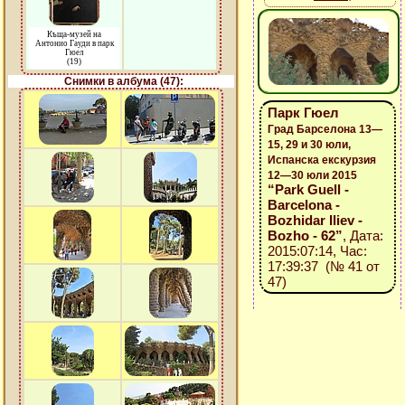
Къща-музей на
Антонио Гауди в парк
Гюел
(19)
Снимки в албума (47):
Парк Гюел
Град Барселона 13—
15, 29 и 30 юли,
Испанска екскурзия
12—30 юли 2015
“Park Guell -
Barcelona -
Bozhidar Iliev -
Bozho - 62”
, Дата:
2015:07:14, Час:
17:39:37 (№ 41 от
47)