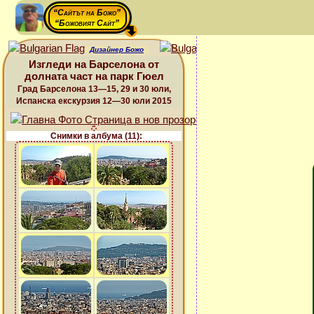
“Сайтът на Божо”
“Божовият Сайт”
Дизайнер Божо
Изгледи на Барселона от
долната част на парк Гюел
Град Барселона 13—15, 29 и 30 юли,
Испанска екскурзия 12—30 юли 2015
Снимки в албума (11):