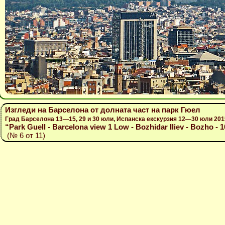
Изгледи на Барселона от долната част на парк Гюел
Град Барселона 13—15, 29 и 30 юли, Испанска екскурзия 12—30 юли 201
“Park Guell - Barcelona view 1 Low - Bozhidar Iliev - Bozho - 
(№ 6 от 11)