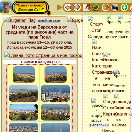
“Сайтът на Божо”
“Божовият Сайт”
Дизайнер Божо
Изгледи на Барселона от
средната (по височина) част на
парк Гюел
Град Барселона 13—15, 29 и 30 юли,
Испанска екскурзия 12—30 юли 2015
Снимки в албума (27):
Файлове
Помощ