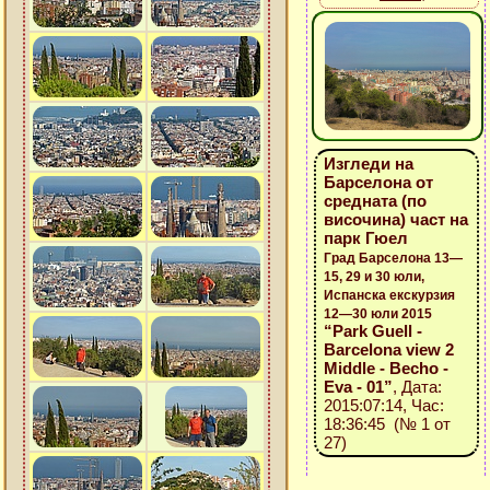
Изгледи на
Барселона от
средната (по
височина) част на
парк Гюел
Град Барселона 13—
15, 29 и 30 юли,
Испанска екскурзия
12—30 юли 2015
“Park Guell -
Barcelona view 2
Middle - Becho -
Eva - 01”
, Дата:
2015:07:14, Час:
18:36:45 (№ 1 от
27)