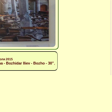
юли 2015
- Bozhidar Iliev - Bozho - 30”
,