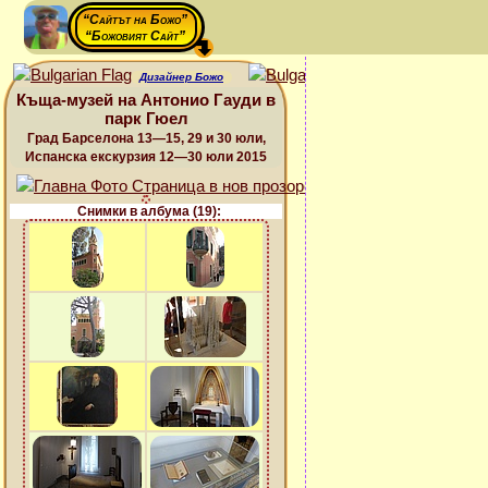
“Сайтът на Божо”
“Божовият Сайт”
Дизайнер Божо
Къща-музей на Антонио Гауди в
парк Гюел
Град Барселона 13—15, 29 и 30 юли,
Испанска екскурзия 12—30 юли 2015
Снимки в албума (19):