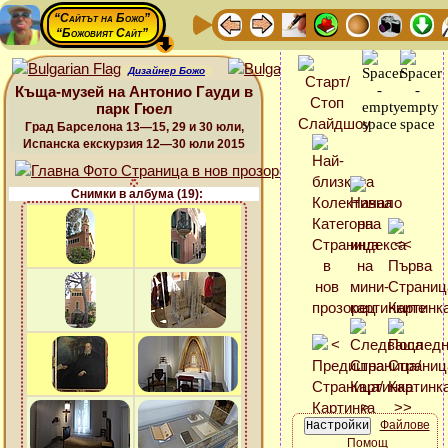
“Сайтът на Божо”
“Божовият Сайт”
Дизайнер Божо
Къща-музей на Антонио Гауди в
парк Гюел
Град Барселона 13—15, 29 и 30 юли,
Испанска екскурзия 12—30 юли 2015
Снимки в албума (19):
Файлове
Помощ