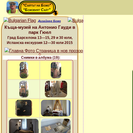
“Сайтът на Божо”
“Божовият Сайт”
Дизайнер Божо
Къща-музей на Антонио Гауди в
парк Гюел
Град Барселона 13—15, 29 и 30 юли,
Испанска екскурзия 12—30 юли 2015
Снимки в албума (19):