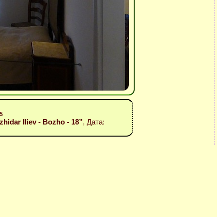
5
idar Iliev - Bozho - 18”
, Дата: