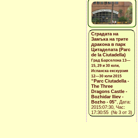
Сградата на
Замъка на трите
дракона в парк
Цитаделата (Parc
de la Ciutadella)
Град Барселона 13—
15, 29 и 30 юли,
Испанска екскурзия
12—30 юли 2015
“Parc Ciutadella -
The Three
Dragons Castle -
Bozhidar Iliev -
Bozho - 05”
, Дата:
2015:07:30, Час:
17:30:55 (№ 3 от 3)