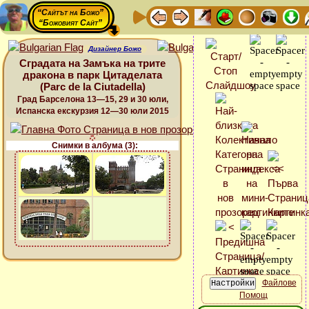
“Сайтът на Божо”
“Божовият Сайт”
Дизайнер Божо
Сградата на Замъка на трите
дракона в парк Цитаделата
(Parc de la Ciutadella)
Град Барселона 13—15, 29 и 30 юли,
Испанска екскурзия 12—30 юли 2015
Снимки в албума (3):
Файлове
Помощ