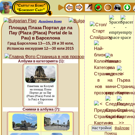
“Сайтът на Божо”
“Божовият Сайт”
Дизайнер Божо
Площад Плаза Портал де ла
Пау (Plaza (Placa) Portal de la
Pau) в Барселона
Град Барселона 13—15, 29 и 30 юли,
Испанска екскурзия 12—30 юли 2015
Албуми в категорията (1):
Паметник на Колумб
на площад Плаза
Портал де ла Пау
(Plaza (Placa) Portal de
la Pau) в Барселона
(21)
Снимки в албума (7):
Файлове
Помощ