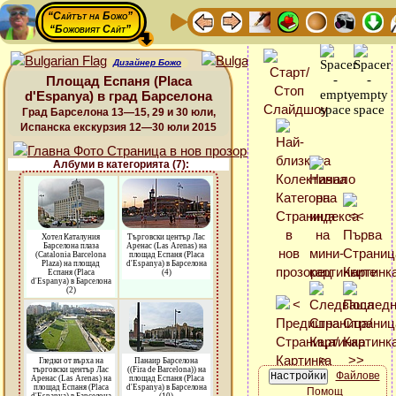
“Сайтът на Божо”
“Божовият Сайт”
Дизайнер Божо
Площад Еспаня (Placa
d'Espanya) в град Барселона
Град Барселона 13—15, 29 и 30 юли,
Испанска екскурзия 12—30 юли 2015
Албуми в категорията (7):
Хотел Каталуния
Търговски център Лас
Барселона плаза
Аренас (Las Arenas) на
(Catalonia Barcelona
площад Еспаня (Placa
Plaza) на площад
d'Espanya) в Барселона
Еспаня (Placa
(4)
d'Espanya) в Барселона
(2)
Гледки от върха на
Панаир Барселона
търговски център Лас
((Fira de Barcelona)) на
Файлове
Аренас (Las Arenas) на
площад Еспаня (Placa
площад Еспаня (Placa
d'Espanya) в Барселона
Помощ