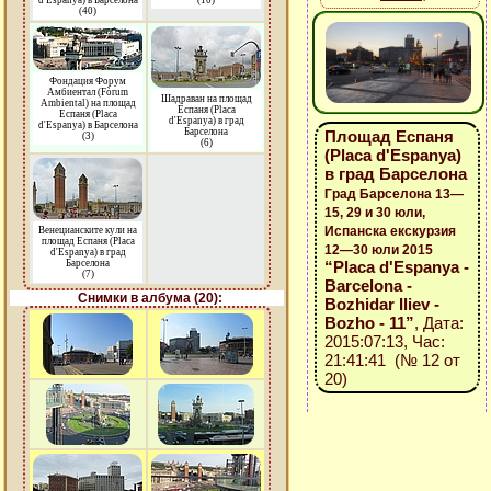
d'Espanya) в Барселона
(10)
(40)
Фондация Форум
Амбиентал (Fòrum
Шадраван на площад
Ambiental) на площад
Еспаня (Placa
Еспаня (Placa
d'Espanya) в град
d'Espanya) в Барселона
Барселона
Площад Еспаня
(3)
(6)
(Placa d'Espanya)
в град Барселона
Град Барселона 13—
15, 29 и 30 юли,
Испанска екскурзия
Венецианските кули на
площад Еспаня (Placa
12—30 юли 2015
d'Espanya) в град
Барселона
“Placa d'Espanya -
(7)
Barcelona -
Снимки в албума (20):
Bozhidar Iliev -
Bozho - 11”
, Дата:
2015:07:13, Час:
21:41:41 (№ 12 от
20)