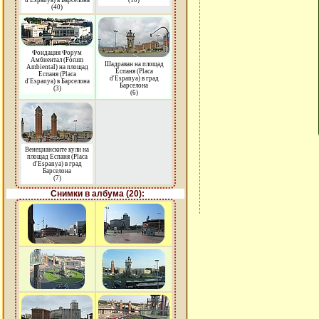
d'Espanya) в Барселона
(10)
(40)
Фондация Форум
Амбиентал (Fòrum
Шадраван на площад
Ambiental) на площад
Еспаня (Placa
Еспаня (Placa
d'Espanya) в град
d'Espanya) в Барселона
Барселона
(3)
(6)
Венецианските кули на
площад Еспаня (Placa
d'Espanya) в град
Барселона
(7)
Снимки в албума (20):