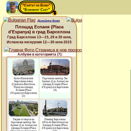
“Сайтът на Божо”
“Божовият Сайт”
Дизайнер Божо
Площад Еспаня (Placa
d'Espanya) в град Барселона
Град Барселона 13—15, 29 и 30 юли,
Испанска екскурзия 12—30 юли 2015
Албуми в категорията (7):
Хотел Каталуния
Търговски център Лас
Барселона плаза
Аренас (Las Arenas) на
(Catalonia Barcelona
площад Еспаня (Placa
Plaza) на площад
d'Espanya) в Барселона
Еспаня (Placa
(4)
d'Espanya) в Барселона
(2)
Гледки от върха на
Панаир Барселона
търговски център Лас
((Fira de Barcelona)) на
Аренас (Las Arenas) на
площад Еспаня (Placa
площад Еспаня (Placa
d'Espanya) в Барселона