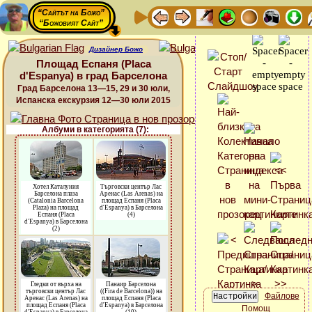
“Сайтът на Божо”
“Божовият Сайт”
Дизайнер Божо
Площад Еспаня (Placa
d'Espanya) в град Барселона
Град Барселона 13—15, 29 и 30 юли,
Испанска екскурзия 12—30 юли 2015
Албуми в категорията (7):
Хотел Каталуния
Търговски център Лас
Барселона плаза
Аренас (Las Arenas) на
(Catalonia Barcelona
площад Еспаня (Placa
Plaza) на площад
d'Espanya) в Барселона
Еспаня (Placa
(4)
d'Espanya) в Барселона
(2)
Гледки от върха на
Панаир Барселона
търговски център Лас
((Fira de Barcelona)) на
Файлове
Аренас (Las Arenas) на
площад Еспаня (Placa
площад Еспаня (Placa
d'Espanya) в Барселона
Помощ