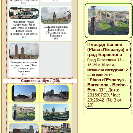
d'Espanya) в Барселона
(10)
(40)
Фондация Форум
Амбиентал (Fòrum
Шадраван на площад
Ambiental) на площад
Еспаня (Placa
Еспаня (Placa
d'Espanya) в град
d'Espanya) в Барселона
Барселона
(3)
(6)
Площад Еспаня
(Placa d'Espanya) в
град Барселона
Град Барселона 13—
Венецианските кули на
15, 29 и 30 юли,
площад Еспаня (Placa
d'Espanya) в град
Испанска екскурзия 12
Барселона
(7)
—30 юли 2015
“Placa d'Espanya -
Снимки в албума (20):
Barcelona - Becho -
Eva - 11”
, Дата:
2015:07:29, Час:
20:26:42 (№ 3 от
20)