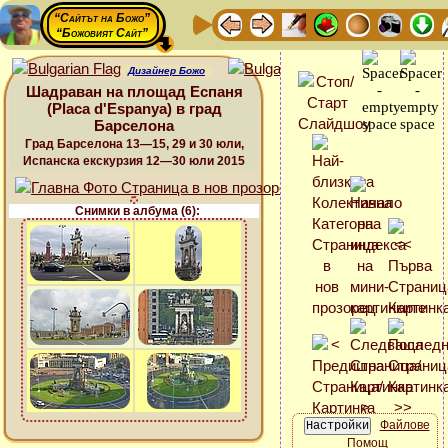
“Сайтът на Божо”
“Божовият Сайт”
Дизайнер Божо
Шадраван на площад Еспаня
(Placa d'Espanya) в град
Барселона
Град Барселона 13—15, 29 и 30 юли,
Испанска екскурзия 12—30 юли 2015
Снимки в албума (6):
Файлове
Помощ