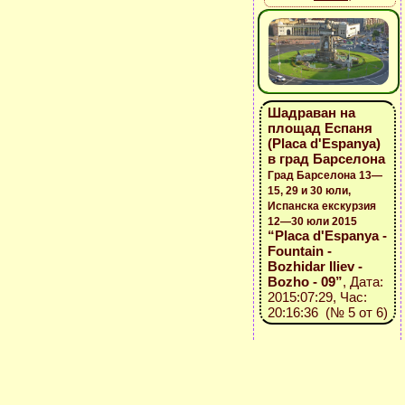
Шадраван на
площад Еспаня
(Placa d'Espanya)
в град Барселона
Град Барселона 13—
15, 29 и 30 юли,
Испанска екскурзия
12—30 юли 2015
“Placa d'Espanya -
Fountain -
Bozhidar Iliev -
Bozho - 09”
, Дата:
2015:07:29, Час:
20:16:36 (№ 5 от 6)