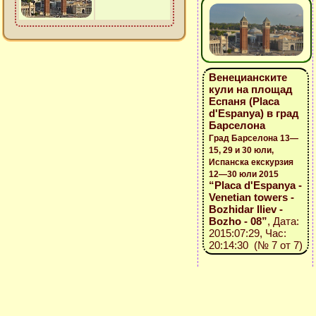
Венецианските
кули на площад
Еспаня (Placa
d'Espanya) в град
Барселона
Град Барселона 13—
15, 29 и 30 юли,
Испанска екскурзия
12—30 юли 2015
“Placa d'Espanya -
Venetian towers -
Bozhidar Iliev -
Bozho - 08”
, Дата:
2015:07:29, Час:
20:14:30 (№ 7 от 7)