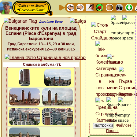
“Сайтът на Божо”
“Божовият Сайт”
Дизайнер Божо
Венецианските кули на площад
Еспаня (Placa d'Espanya) в град
Барселона
Град Барселона 13—15, 29 и 30 юли,
Испанска екскурзия 12—30 юли 2015
Снимки в албума (7):
Файлове
Помощ