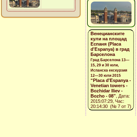
Венецианските
кули на площад
Еспаня (Placa
d'Espanya) в град
Барселона
Град Барселона 13—
15, 29 и 30 юли,
Испанска екскурзия
12—30 юли 2015
“Placa d'Espanya -
Venetian towers -
Bozhidar Iliev -
Bozho - 08”
, Дата:
2015:07:29, Час:
20:14:30 (№ 7 от 7)