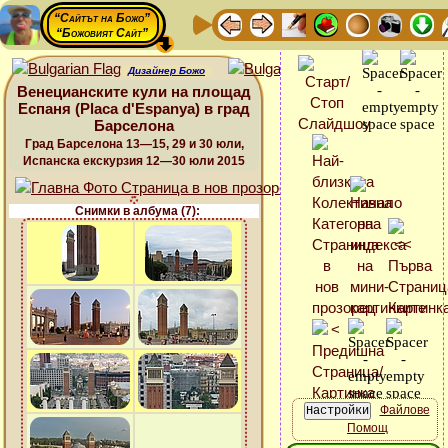
“Сайтът на Божо”
“Божовият Сайт”
Дизайнер Божо
Венецианските кули на площад
Еспаня (Placa d'Espanya) в град
Барселона
Град Барселона 13—15, 29 и 30 юли,
Испанска екскурзия 12—30 юли 2015
Снимки в албума (7):
Файлове
Помощ