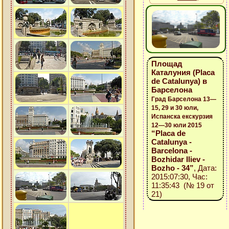
Площад
Каталуния (Placa
de Catalunya) в
Барселона
Град Барселона 13—
15, 29 и 30 юли,
Испанска екскурзия
12—30 юли 2015
“Placa de
Catalunya -
Barcelona -
Bozhidar Iliev -
Bozho - 34”
, Дата:
2015:07:30, Час:
11:35:43 (№ 19 от
21)