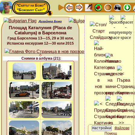
“Сайтът на Божо”
“Божовият Сайт”
Дизайнер Божо
Площад Каталуния (Placa de
Catalunya) в Барселона
Град Барселона 13—15, 29 и 30 юли,
Испанска екскурзия 12—30 юли 2015
Снимки в албума (21):
Файлове
Помощ