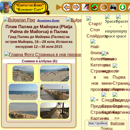
“Сайтът на Божо”
“Божовият Сайт”
Дизайнер Божо
Плаж Палма де Майорка (Platja
Palma de Mallorca) в Палма
Град Палма де Майорка (Палма) на
остров Майорка, 16—28 юли, Испанска
екскурзия 12—30 юли 2015
Снимки в албума (6):
Файлове
Помощ