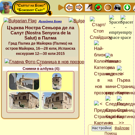
“Сайтът на Божо”
“Божовият Сайт”
Дизайнер Божо
Църква Ностра Сеньора де ла
Салут (Nostra Senyora de la
Salut) в Палма
Град Палма де Майорка (Палма) на
остров Майорка, 16—28 юли, Испанска
екскурзия 12—30 юли 2015
Снимки в албума (4):
Файлове
Помощ