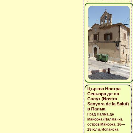
Църква Ностра
Сеньора де ла
Салут (Nostra
Senyora de la Salut)
в Палма
Град Палма де
Майорка (Палма) на
остров Майорка, 16—
28 юли, Испанска