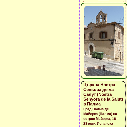
Църква Ностра
Сеньора де ла
Салут (Nostra
Senyora de la Salut)
в Палма
Град Палма де
Майорка (Палма) на
остров Майорка, 16—
28 юли, Испанска