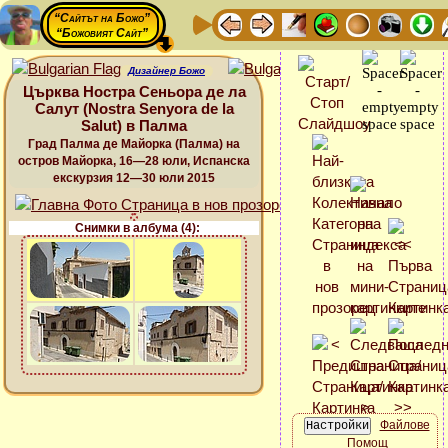
“Сайтът на Божо”
“Божовият Сайт”
Дизайнер Божо
Църква Ностра Сеньора де ла
Салут (Nostra Senyora de la
Salut) в Палма
Град Палма де Майорка (Палма) на
остров Майорка, 16—28 юли, Испанска
екскурзия 12—30 юли 2015
Снимки в албума (4):
Файлове
Помощ