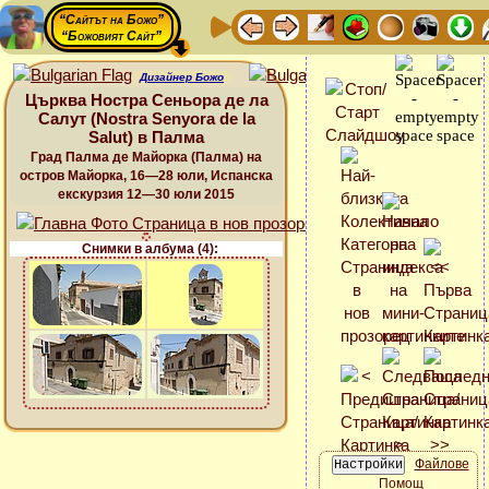
“Сайтът на Божо”
“Божовият Сайт”
Дизайнер Божо
Църква Ностра Сеньора де ла
Салут (Nostra Senyora de la
Salut) в Палма
Град Палма де Майорка (Палма) на
остров Майорка, 16—28 юли, Испанска
екскурзия 12—30 юли 2015
Снимки в албума (4):
Файлове
Помощ