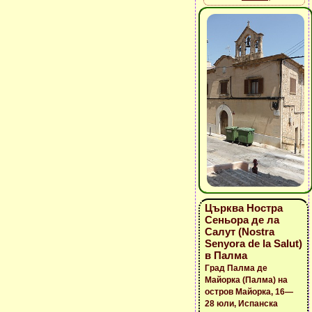
Църква Ностра
Сеньора де ла
Салут (Nostra
Senyora de la Salut)
в Палма
Град Палма де
Майорка (Палма) на
остров Майорка, 16—
28 юли, Испанска