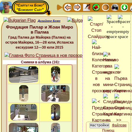
“Сайтът на Божо”
“Божовият Сайт”
Дизайнер Божо
Фондация Пилар и Жоан Миро
в Палма
Град Палма де Майорка (Палма) на
остров Майорка, 16—28 юли, Испанска
екскурзия 12—30 юли 2015
Снимки в албума (16):
Файлове
Помощ