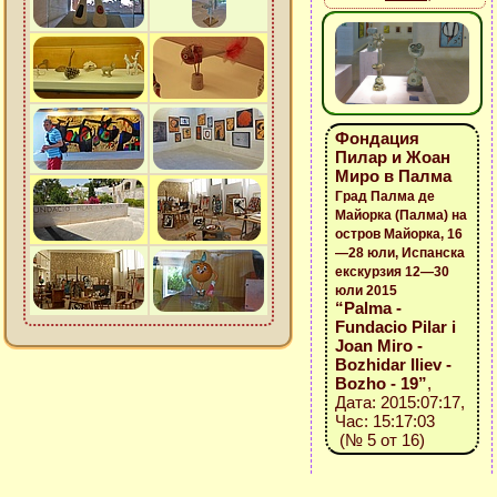
Фондация
Пилар и Жоан
Миро в Палма
Град Палма де
Майорка (Палма) на
остров Майорка, 16
—28 юли, Испанска
екскурзия 12—30
юли 2015
“Palma -
Fundacio Pilar i
Joan Miro -
Bozhidar Iliev -
Bozho - 19”
,
Дата: 2015:07:17,
Час: 15:17:03
(№ 5 от 16)