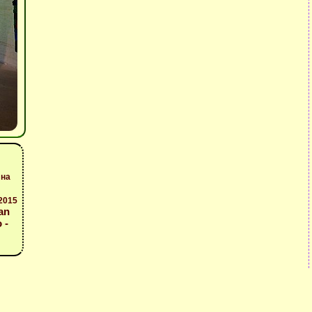
 на
2015
an
 -