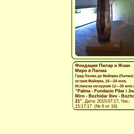
Фондация Пилар и Жоан
Миро в Палма
Град Палма де Майорка (Палма)
остров Майорка, 16—28 юли,
Испанска екскурзия 12—30 юли 
“Palma - Fundacio Pilar i Jo
Miro - Bozhidar Iliev - Bozho
21”
, Дата: 2015:07:17, Час:
15:17:17 (№ 6 от 16)