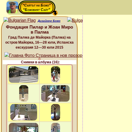
“Сайтът на Божо”
“Божовият Сайт”
Дизайнер Божо
Фондация Пилар и Жоан Миро
в Палма
Град Палма де Майорка (Палма) на
остров Майорка, 16—28 юли, Испанска
екскурзия 12—30 юли 2015
Снимки в албума (16):