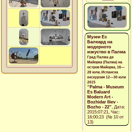
Музеи Ес
Балеард на
модерното
изкуство в Палма
Град Палма де
Майорка (Палма) на
остров Майорка, 16—
28 юли, Испанска
екскурзия 12—30 юли
2015
“Palma - Museum
Es Baluard
Modern Art -
Bozhidar Iliev -
Bozho - 22”
, Дата:
2015:07:21, Час:
16:00:23 (№ 10 от
13)