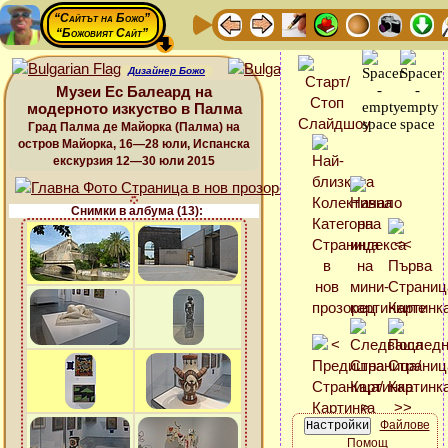
“Сайтът на Божо”
“Божовият Сайт”
Дизайнер Божо
Музеи Ес Балеард на
модерното изкуство в Палма
Град Палма де Майорка (Палма) на
остров Майорка, 16—28 юли, Испанска
екскурзия 12—30 юли 2015
Снимки в албума (13):
Файлове
Помощ