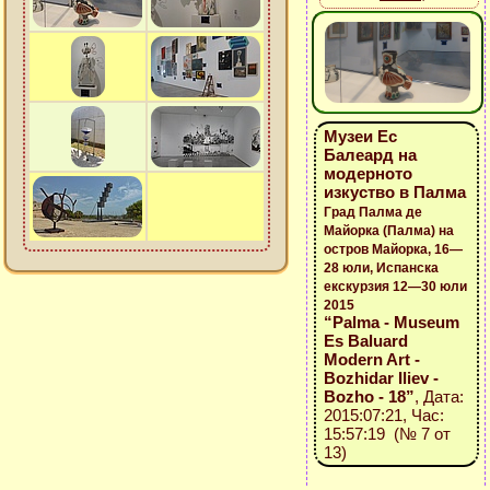
Музеи Ес
Балеард на
модерното
изкуство в Палма
Град Палма де
Майорка (Палма) на
остров Майорка, 16—
28 юли, Испанска
екскурзия 12—30 юли
2015
“Palma - Museum
Es Baluard
Modern Art -
Bozhidar Iliev -
Bozho - 18”
, Дата:
2015:07:21, Час:
15:57:19 (№ 7 от
13)