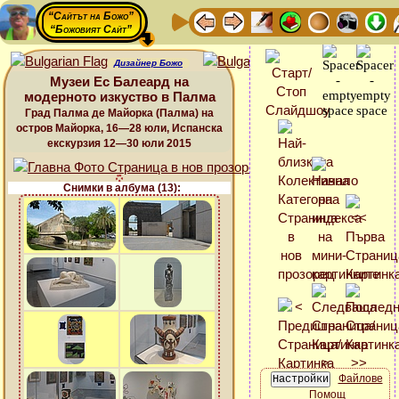
“Сайтът на Божо”
“Божовият Сайт”
Дизайнер Божо
Музеи Ес Балеард на
модерното изкуство в Палма
Град Палма де Майорка (Палма) на
остров Майорка, 16—28 юли, Испанска
екскурзия 12—30 юли 2015
Снимки в албума (13):
Файлове
Помощ