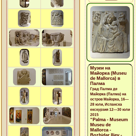
Музеи на
Майорка (Museu
de Mallorca) в
Палма
Град Палма де
Майорка (Палма) на
остров Майорка, 16—
28 юли, Испанска
екскурзия 12—30 юли
2015
“Palma - Museum
Museu de
Mallorca -
Bozhidar Iliev -