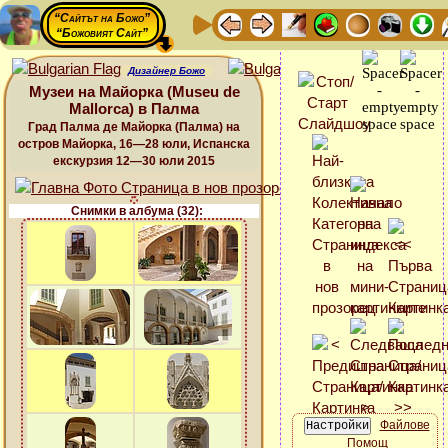
“Сайтът на Божо”
“Божовият Сайт”
Дизайнер Божо
Музеи на Майорка (Museu de
Mallorca) в Палма
Град Палма де Майорка (Палма) на
остров Майорка, 16—28 юли, Испанска
екскурзия 12—30 юли 2015
Снимки в албума (32):
Файлове
Помощ