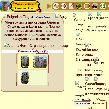
“Сайтът на Божо”
“Божовият Сайт”
Дизайнер Божо
Модернистична сграда Орелът
- Стар град и Център на Палма
Град Палма де Майорка (Палма) на
остров Майорка, 16—28 юли, Испанска
екскурзия 12—30 юли 2015
Снимки в албума (3):
Файлове
Помощ