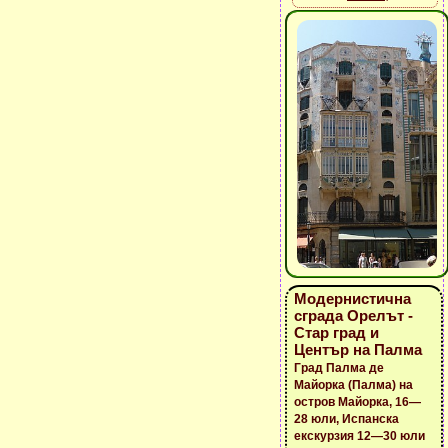
Модернистична
сграда Орелът -
Стар град и
Център на Палма
Град Палма де
Майорка (Палма) на
остров Майорка, 16—
28 юли, Испанска
екскурзия 12—30 юли