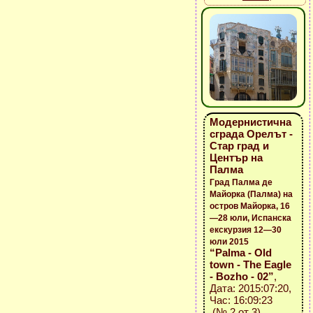
Модернистична
сграда Орелът -
Стар град и
Център на
Палма
Град Палма де
Майорка (Палма) на
остров Майорка, 16
—28 юли, Испанска
екскурзия 12—30
юли 2015
“Palma - Old
town - The Eagle
- Bozho - 02”
,
Дата: 2015:07:20,
Час: 16:09:23
(№ 2 от 3)