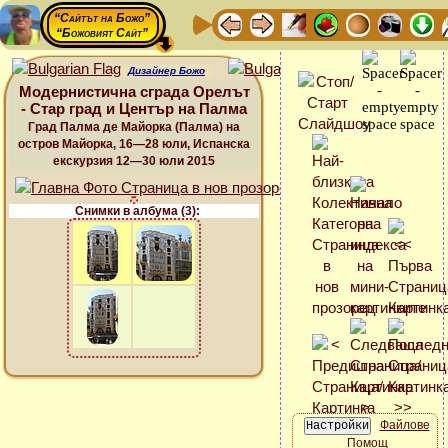
“Сайтът на Божо”
“Божовият Сайт”
Дизайнер Божо
Модернистична сграда Орелът
- Стар град и Център на Палма
Град Палма де Майорка (Палма) на
остров Майорка, 16—28 юли, Испанска
екскурзия 12—30 юли 2015
Снимки в албума (3):
Файлове
Помощ