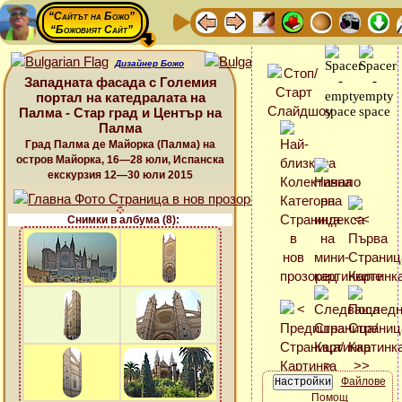
“Сайтът на Божо”
“Божовият Сайт”
Дизайнер Божо
Западната фасада с Големия
портал на катедралата на
Палма - Стар град и Център на
Палма
Град Палма де Майорка (Палма) на
остров Майорка, 16—28 юли, Испанска
екскурзия 12—30 юли 2015
Снимки в албума (8):
Файлове
Помощ