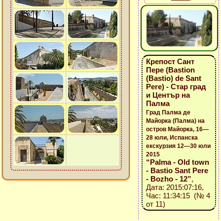
Крепост Сант
Пере (Bastion
(Bastio) de Sant
Pere) - Стар град
и Център на
Палма
Град Палма де
Майорка (Палма) на
остров Майорка, 16—
28 юли, Испанска
екскурзия 12—30 юли
2015
“Palma - Old town
- Bastio Sant Pere
- Bozho - 12”
,
Дата: 2015:07:16,
Час: 11:34:15 (№ 4
от 11)