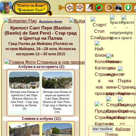
“Сайтът на Божо”
“Божовият Сайт”
Дизайнер Божо
Крепост Сант Пере (Bastion
(Bastio) de Sant Pere) - Стар град
и Център на Палма
Град Палма де Майорка (Палма) на
остров Майорка, 16—28 юли, Испанска
екскурзия 12—30 юли 2015
Албуми в категорията (2):
Изгледи към Палма от
Изгледи към Палма от
крепостта Сант Пере
върха на крепостта
(Bastion (Bastio) de
Сант Пере (Bastion
Sant Pere) - Стар град
(Bastio) de Sant Pere) -
и Център на Палма
Стар град и Център на
(9)
Палма
(14)
Снимки в албума (11):
Файлове
Помощ