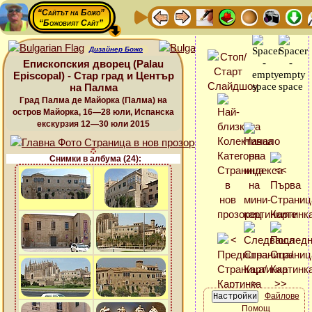
“Сайтът на Божо”
“Божовият Сайт”
Дизайнер Божо
Епископския дворец (Palau
Episcopal) - Стар град и Център
на Палма
Град Палма де Майорка (Палма) на
остров Майорка, 16—28 юли, Испанска
екскурзия 12—30 юли 2015
Снимки в албума (24):
Файлове
Помощ