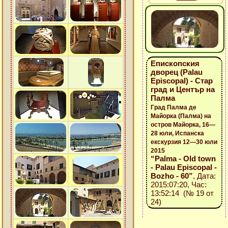
Епископския
дворец (Palau
Episcopal) - Стар
град и Център на
Палма
Град Палма де
Майорка (Палма) на
остров Майорка, 16—
28 юли, Испанска
екскурзия 12—30 юли
2015
“Palma - Old town
- Palau Episcopal -
Bozho - 60”
, Дата:
2015:07:20, Час:
13:52:14 (№ 19 от
24)