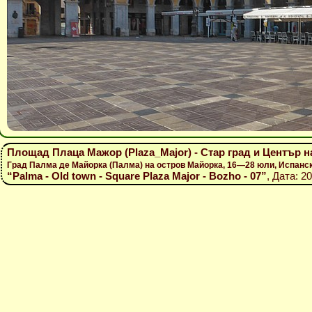
Площад Плаца Мажор (Plaza_Major) - Стар град и Център 
Град Палма де Майорка (Палма) на остров Майорка, 16—28 юли, Испанс
“Palma - Old town - Square Plaza Major - Bozho - 07”
, Дата: 2