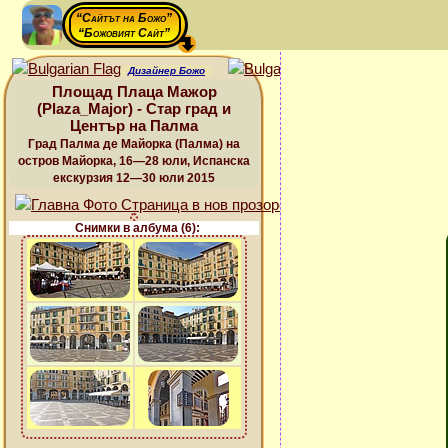
“Сайтът на Божо”
“Божовият Сайт”
Дизайнер Божо
Площад Плаца Мажор
(Plaza_Major) - Стар град и
Център на Палма
Град Палма де Майорка (Палма) на
остров Майорка, 16—28 юли, Испанска
екскурзия 12—30 юли 2015
Снимки в албума (6):