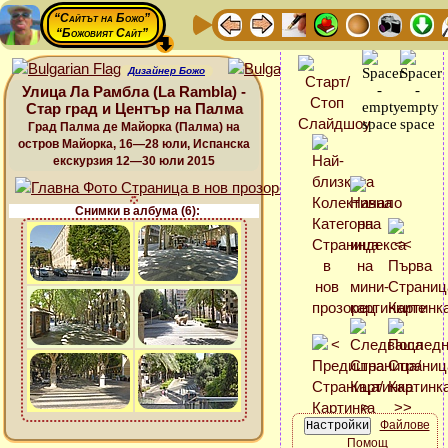
“Сайтът на Божо”
“Божовият Сайт”
Дизайнер Божо
Улица Ла Рамбла (La Rambla) -
Стар град и Център на Палма
Град Палма де Майорка (Палма) на
остров Майорка, 16—28 юли, Испанска
екскурзия 12—30 юли 2015
Снимки в албума (6):
Файлове
Помощ