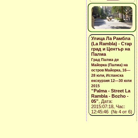
Улица Ла Рамбла
(La Rambla) - Стар
град и Център на
Палма
Град Палма де
Майорка (Палма) на
остров Майорка, 16—
28 юли, Испанска
екскурзия 12—30 юли
2015
“Palma - Street La
Rambla - Bozho -
05”
, Дата:
2015:07:18, Час:
12:45:46 (№ 4 от 6)