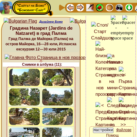
“Сайтът на Божо”
“Божовият Сайт”
Дизайнер Божо
Градина Назарет (Jardins de
Natzaret) в град Палма
Град Палма де Майорка (Палма) на
остров Майорка, 16—28 юли, Испанска
екскурзия 12—30 юли 2015
Снимки в албума (11):
Файлове
Помощ