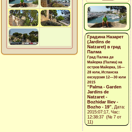
Градина Назарет
(Jardins de
Natzaret) в град
Палма
Град Палма де
Майорка (Палма) на
остров Майорка, 16—
28 юли, Испанска
екскурзия 12—30 юли
2015
“Palma - Garden
Jardins de
Natzaret -
Bozhidar Iliev -
Bozho - 19”
, Дата:
2015:07:17, Час:
12:38:37 (№ 7 от
11)