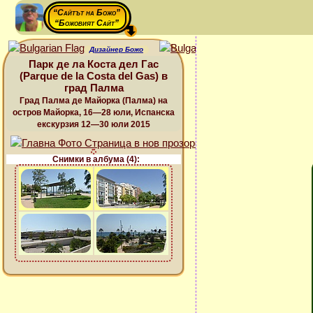
“Сайтът на Божо”
“Божовият Сайт”
Дизайнер Божо
Парк де ла Коста дел Гас
(Parque de la Costa del Gas) в
град Палма
Град Палма де Майорка (Палма) на
остров Майорка, 16—28 юли, Испанска
екскурзия 12—30 юли 2015
Снимки в албума (4):