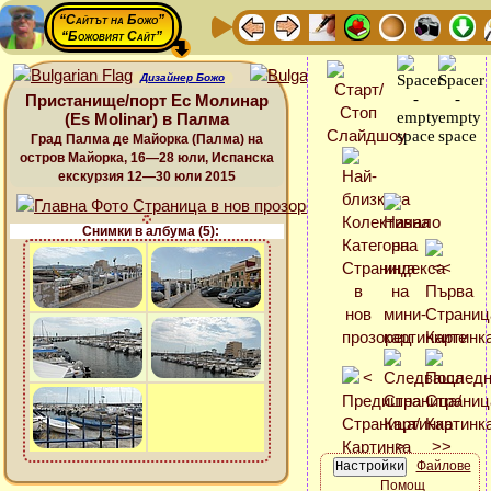
“Сайтът на Божо”
“Божовият Сайт”
Дизайнер Божо
Пристанище/порт Ес Молинар
(Es Molinar) в Палма
Град Палма де Майорка (Палма) на
остров Майорка, 16—28 юли, Испанска
екскурзия 12—30 юли 2015
Снимки в албума (5):
Файлове
Помощ