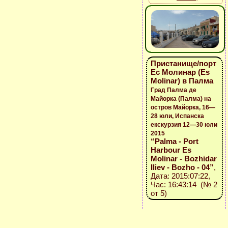
Пристанище/порт
Ес Молинар (Es
Molinar) в Палма
Град Палма де
Майорка (Палма) на
остров Майорка, 16—
28 юли, Испанска
екскурзия 12—30 юли
2015
“Palma - Port
Harbour Es
Molinar - Bozhidar
Iliev - Bozho - 04”
,
Дата: 2015:07:22,
Час: 16:43:14 (№ 2
от 5)