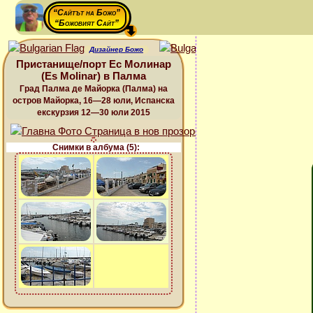
“Сайтът на Божо”
“Божовият Сайт”
Дизайнер Божо
Пристанище/порт Ес Молинар
(Es Molinar) в Палма
Град Палма де Майорка (Палма) на
остров Майорка, 16—28 юли, Испанска
екскурзия 12—30 юли 2015
Снимки в албума (5):