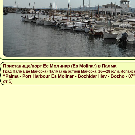
Пристанище/порт Ес Молинар (Es Molinar) в Палма
Град Палма де Майорка (Палма) на остров Майорка, 16—28 юли, Испанс
“Palma - Port Harbour Es Molinar - Bozhidar Iliev - Bozho - 07
от 5)