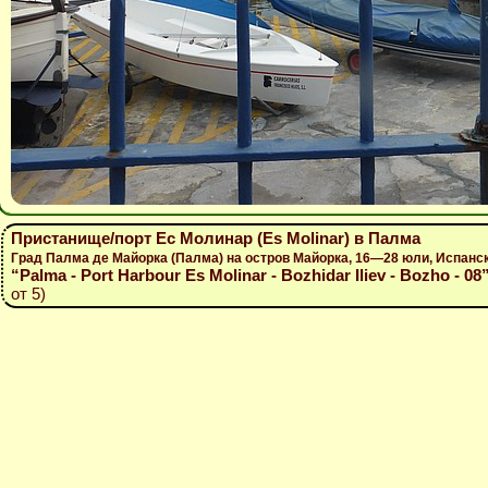
Пристанище/порт Ес Молинар (Es Molinar) в Палма
Град Палма де Майорка (Палма) на остров Майорка, 16—28 юли, Испанс
“Palma - Port Harbour Es Molinar - Bozhidar Iliev - Bozho - 08
от 5)