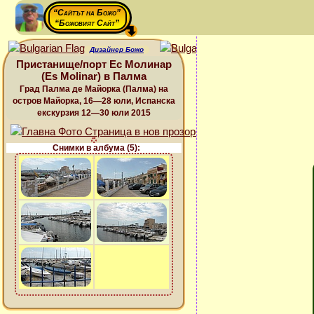
“Сайтът на Божо”
“Божовият Сайт”
Дизайнер Божо
Пристанище/порт Ес Молинар
(Es Molinar) в Палма
Град Палма де Майорка (Палма) на
остров Майорка, 16—28 юли, Испанска
екскурзия 12—30 юли 2015
Снимки в албума (5):