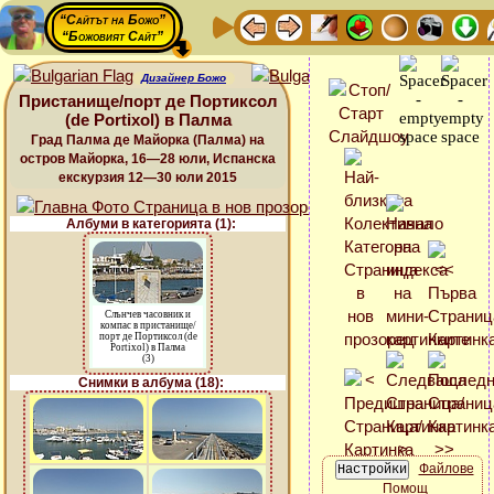
“Сайтът на Божо”
“Божовият Сайт”
Дизайнер Божо
Пристанище/порт де Портиксол
(de Portixol) в Палма
Град Палма де Майорка (Палма) на
остров Майорка, 16—28 юли, Испанска
екскурзия 12—30 юли 2015
Албуми в категорията (1):
Слънчев часовник и
компас в пристанище/
порт де Портиксол (de
Portixol) в Палма
(3)
Снимки в албума (18):
Файлове
Помощ