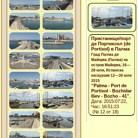
Пристанище/порт
де Портиксол (de
Portixol) в Палма
Град Палма де
Майорка (Палма) на
остров Майорка, 16—
28 юли, Испанска
екскурзия 12—30 юли
2015
“Palma - Port de
Portixol - Bozhidar
Iliev - Bozho - 41”
,
Дата: 2015:07:22,
Час: 16:51:23
(№ 12 от 18)